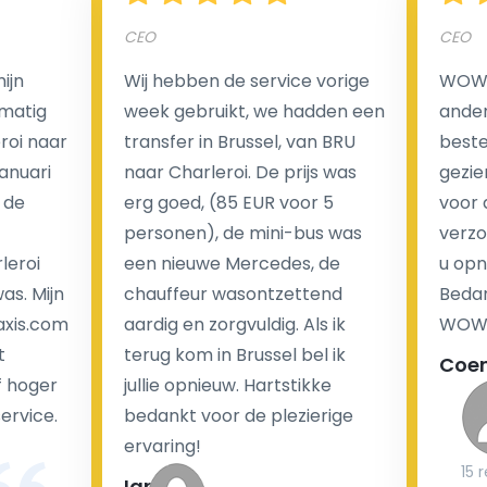
CEO
CEO
ijn
Wij hebben de service vorige
WOW I
Een van de meest aantrekkelijke voordelen van
matig
week gebruikt, we hadden een
ander
luchthaventaxi's is een vast tarief voor uw rit. In
eroi naar
transfer in Brussel, van BRU
beste 
tegenstelling tot traditionele taxi's met taxameter
Januari
naar Charleroi. De prijs was
gezie
brengen wij u geen extra kosten in rekening voor de
 de
erg goed, (85 EUR voor 5
voor 
nachtrit.
personen), de mini-bus was
verzo
We hebben geen ophaaltarief of extra kosten voor
leroi
een nieuwe Mercedes, de
u opn
wachttijd als uw vlucht vertraging heeft.
as. Mijn
chauffeur wasontzettend
Bedan
axis.com
aardig en zorgvuldig. Als ik
WOW-
Kijk op onze website voor meer informatie over uw
t
terug kom in Brussel bel ik
Coe
transferkosten. Ons boekingsformulier bevat alle
f hoger
jullie opnieuw. Hartstikke
mogelijke extra's die u kunt kiezen en de prijs die u
service.
bedankt voor de plezierige
krijgt is transparant voor een passagier en een
ervaring!
chauffeur.
15 
Ian