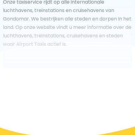
Onze taxiservice rijdt op alle internationale
luchthavens, treinstations en cruisehavens van
Gondomar. We bestrijken alle steden en dorpen in het
land. Op onze website vindt u meer informatie over de
luchthavens, treinstations, cruisehavens en steden
waar Airport Taxis actief is.
Fooi geven aan uw taxichauffeur?
We doen ons best om uw reis zo veilig, comfortabel en
snel mogelijk te laten verlopen. Voldoet ons aanbod
aan uw verwachtingen, of overtreft het ze zelfs? Wilt u
uw chauffeur laten zien dat hij/zij uw rit zo aangenaam