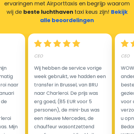
ervaringen met Airporttaxis
en begrijp waarom
maken door uw feedback achter te laten en wij
wij de
beste luchthaven
taxi keus zijn!
Bekijk
zorgen ervoor dat uw chauffeur deze krijgt.
alle beoordelingen
Hoeveel kost een luchthaven taxi transfer?
CEO
CEO
ijn
Wij hebben de service vorige
WOW I
Een van de meest aantrekkelijke voordelen van
matig
week gebruikt, we hadden een
ander
luchthaventaxi's is een vast tarief voor uw rit. In
eroi naar
transfer in Brussel, van BRU
beste 
tegenstelling tot traditionele taxi's met taxameter
Januari
naar Charleroi. De prijs was
gezie
brengen wij u geen extra kosten in rekening voor de
 de
erg goed, (85 EUR voor 5
voor 
nachtrit.
personen), de mini-bus was
verzo
We hebben geen ophaaltarief of extra kosten voor
leroi
een nieuwe Mercedes, de
u opn
wachttijd als uw vlucht vertraging heeft.
as. Mijn
chauffeur wasontzettend
Bedan