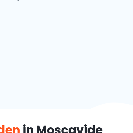
eden
in Moscavide