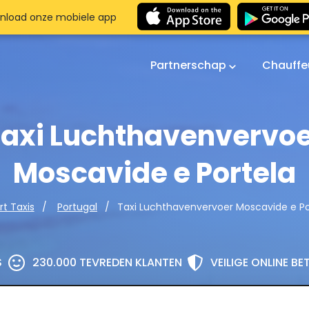
nload onze mobiele app
Partnerschap
Chauffe
axi Luchthavenvervo
Moscavide e Portela
Taxi Luchthavenvervoer Moscavide e Po
rt Taxis
Portugal
S
230.000 TEVREDEN KLANTEN
VEILIGE ONLINE B