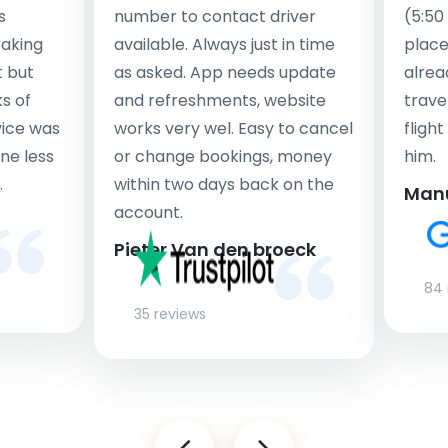
s
number to contact driver
(5:50
taking
available. Always just in time
place
t but
as asked. App needs update
alrea
s of
and refreshments, website
travel
rvice was
works very wel. Easy to cancel
fligh
ne less
or change bookings, money
him.
.
within two days back on the
Man
account.
Pieter Van den broeck
84 
35 reviews