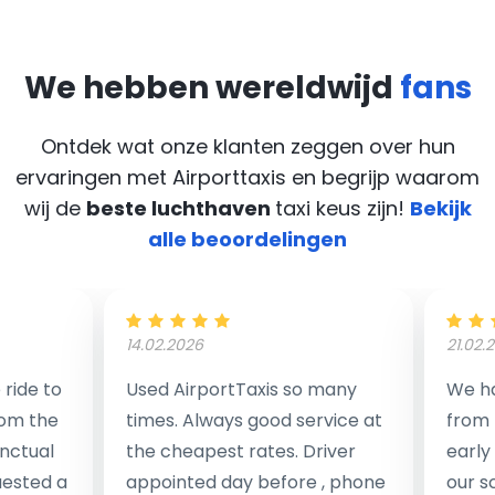
We hebben wereldwijd
fans
Ontdek wat onze klanten zeggen over hun
ervaringen met Airporttaxis
en begrijp waarom
wij de
beste luchthaven
taxi keus zijn!
Bekijk
alle beoordelingen
14.02.2026
21.02.
ride to
Used AirportTaxis so many
We ha
rom the
times. Always good service at
from 
nctual
the cheapest rates. Driver
early
uested a
appointed day before , phone
our s