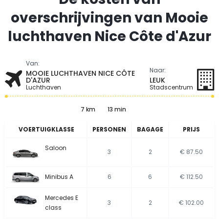
overschrijvingen van Mooie
luchthaven Nice Côte d'Azur
Van:
Naar:
MOOIE LUCHTHAVEN NICE CÔTE
D'AZUR
LEUK
Luchthaven
Stadscentrum
7 km
13 min
VOERTUIGKLASSE
PERSONEN
BAGAGE
PRIJS
Saloon
3
2
€ 87.50
Minibus A
6
6
€ 112.50
Mercedes E
3
2
€ 102.00
class