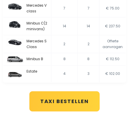
Mercedes V
7
7
€ 75.00
class
Minibus C(2
14
14
€ 237.50
minivans)
Mercedes S
Offerte
2
2
Class
aanvragen
Minibus B
8
8
€ 112.50
Estate
4
3
€ 102.00
TAXI BESTELLEN