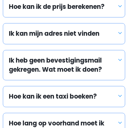
Hoe kan ik de prijs berekenen?
buiten te wachten. Ze kunnen u naar uw bestemming
brengen, maar u profiteert dan niet van een lage
tarief.
Ik kan mijn adres niet vinden
Wat gebeurd als mijn vlucht of trein vertraging
heeft?
Ik heb geen bevestigingsmail
gekregen. Wat moet ik doen?
Airport taxis houden de vlucht- en trein
aankomsttijden in de gaten om ervoor te zorgen dat
Hoe kan ik een taxi boeken?
onze chauffeur op tijd is om u op te halen. Maakt u zich
geen zorgen als uw vlucht of trein vertraging heeft.
Hoe lang op voorhand moet ik
Als de verwachte vertraging het schema van de