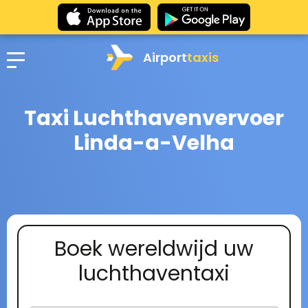
Airport
taxis
Taxi Luchthavenvervoer
Linda-a-Velha
Boek wereldwijd uw
luchthaventaxi