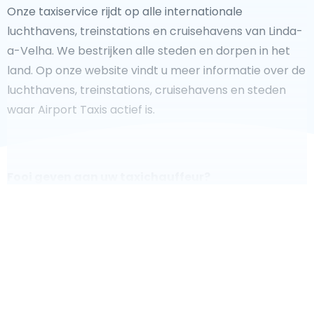
Onze taxiservice rijdt op alle internationale
luchthavens, treinstations en cruisehavens van Linda-
a-Velha. We bestrijken alle steden en dorpen in het
land. Op onze website vindt u meer informatie over de
luchthavens, treinstations, cruisehavens en steden
waar Airport Taxis actief is.
Fooi geven aan uw taxichauffeur?
We doen ons best om uw reis zo veilig, comfortabel en
snel mogelijk te laten verlopen. Voldoet ons aanbod
aan uw verwachtingen, of overtreft het ze zelfs? Wilt u
uw chauffeur laten zien dat hij/zij uw rit zo aangenaam