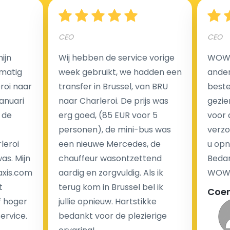
Hoeveel kost een luchthaven taxi transfer?
CEO
CEO
Een van de meest aantrekkelijke voordelen van
ijn
Wij hebben de service vorige
WOW I
luchthaventaxi's is een vast tarief voor uw rit. In
matig
week gebruikt, we hadden een
ander
tegenstelling tot traditionele taxi's met taxameter
eroi naar
transfer in Brussel, van BRU
beste 
brengen wij u geen extra kosten in rekening voor de
Januari
naar Charleroi. De prijs was
gezie
nachtrit.
 de
erg goed, (85 EUR voor 5
voor 
We hebben geen ophaaltarief of extra kosten voor
personen), de mini-bus was
verzo
wachttijd als uw vlucht vertraging heeft.
leroi
een nieuwe Mercedes, de
u opn
as. Mijn
chauffeur wasontzettend
Bedan
Kijk op onze website voor meer informatie over uw
axis.com
aardig en zorgvuldig. Als ik
WOW-
transferkosten. Ons boekingsformulier bevat alle
t
terug kom in Brussel bel ik
Coe
mogelijke extra's die u kunt kiezen en de prijs die u
f hoger
jullie opnieuw. Hartstikke
krijgt is transparant voor een passagier en een
service.
bedankt voor de plezierige
chauffeur.