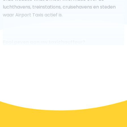
luchthavens, treinstations, cruisehavens en steden
waar Airport Taxis actief is.
Fooi geven aan uw taxichauffeur?
We doen ons best om uw reis zo veilig, comfortabel en
snel mogelijk te laten verlopen. Voldoet ons aanbod
aan uw verwachtingen, of overtreft het ze zelfs? Wilt u
uw chauffeur laten zien dat hij/zij uw rit zo aangenaam
mogelijk heeft gemaakt, dan bent u van harte welkom
om een fooi te geven.
De eenvoudigste manier om een fooi te geven, is door