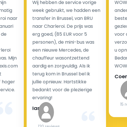
Een van de meest aantrekkelijke voordelen van
ijn
Wij hebben de service vorige
WOW I
luchthaventaxi's is een vast tarief voor uw rit. In
matig
week gebruikt, we hadden een
ander
tegenstelling tot traditionele taxi's met taxameter
eroi naar
transfer in Brussel, van BRU
beste 
brengen wij u geen extra kosten in rekening voor de
Januari
naar Charleroi. De prijs was
gezie
nachtrit.
 de
erg goed, (85 EUR voor 5
voor 
We hebben geen ophaaltarief of extra kosten voor
personen), de mini-bus was
verzo
wachttijd als uw vlucht vertraging heeft.
leroi
een nieuwe Mercedes, de
u opn
as. Mijn
chauffeur wasontzettend
Bedan
Kijk op onze website voor meer informatie over uw
axis.com
aardig en zorgvuldig. Als ik
WOW-
transferkosten. Ons boekingsformulier bevat alle
t
terug kom in Brussel bel ik
Coe
mogelijke extra's die u kunt kiezen en de prijs die u
f hoger
jullie opnieuw. Hartstikke
krijgt is transparant voor een passagier en een
service.
bedankt voor de plezierige
chauffeur.
ervaring!
15 
Ian
Kan taxi transfer bij aankomst op de luchthaven
gereserveerd worden?
120 reviews