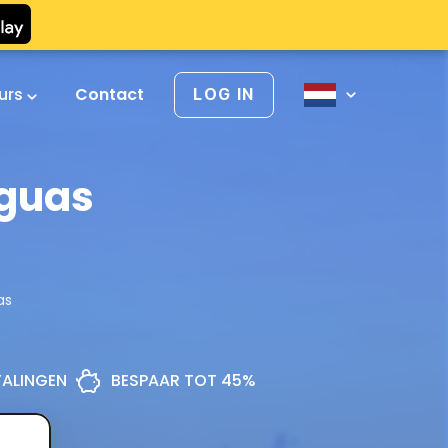
urs
Contact
LOG IN
Águas
as
ETALINGEN
BESPAAR TOT 45%