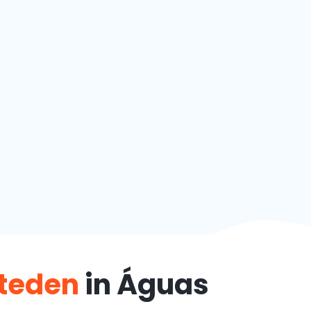
steden
in Águas