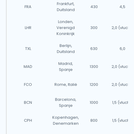
Frankfurt,
FRA
430
4,5
Duitsland
Londen,
LHR
Verenigd
300
2,0 (vlucht)
Koninkrijk
Berlijn,
TXL
630
6,0
Duitsland
Madrid,
MAD
1300
2,0 (vlucht)
Spanje
FCO
Rome, Italië
1200
2,0 (vlucht)
Barcelona,
BCN
1000
1,5 (vlucht)
Spanje
Kopenhagen,
CPH
800
1,5 (vlucht)
Denemarken