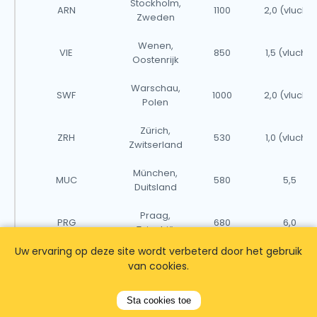
Stockholm,
ARN
1100
2,0 (vlucht)
Zweden
Wenen,
VIE
850
1,5 (vlucht)
Oostenrijk
Warschau,
SWF
1000
2,0 (vlucht)
Polen
Zürich,
ZRH
530
1,0 (vlucht)
Zwitserland
München,
MUC
580
5,5
Duitsland
Praag,
PRG
680
6,0
Tsjechië
Uw ervaring op deze site wordt verbeterd door het gebruik
van cookies.
Opmerkingen:
Sta cookies toe
- Afstanden zijn gebaseerd op rechte