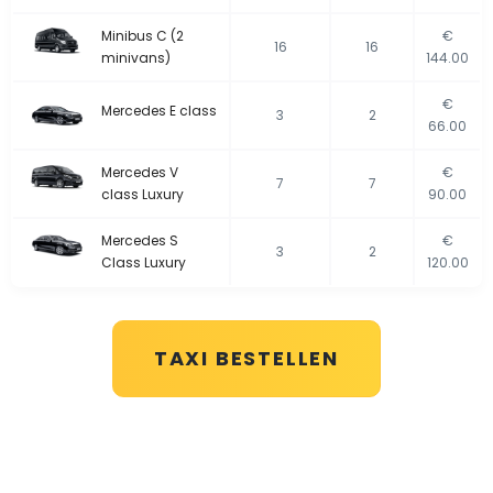
Minibus C (2
€
16
16
minivans)
144.00
€
Mercedes E class
3
2
66.00
Mercedes V
€
7
7
class Luxury
90.00
Mercedes S
€
3
2
Class Luxury
120.00
TAXI BESTELLEN