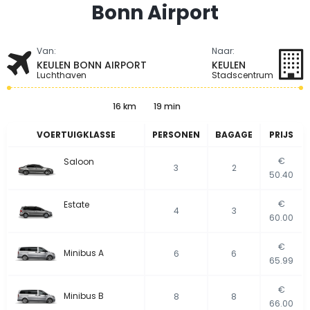
Bonn Airport
Van:
Naar:
KEULEN BONN AIRPORT
KEULEN
Luchthaven
Stadscentrum
16 km
19 min
VOERTUIGKLASSE
PERSONEN
BAGAGE
PRIJS
€
Saloon
3
2
50.40
€
Estate
4
3
60.00
€
Minibus A
6
6
65.99
€
Minibus B
8
8
66.00