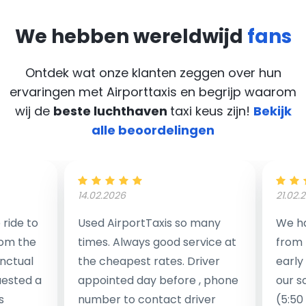
We hebben wereldwijd
fans
Ontdek wat onze klanten zeggen over hun
ervaringen met Airporttaxis
en begrijp waarom
wij de
beste luchthaven
taxi keus zijn!
Bekijk
alle beoordelingen
14.02.2026
21.02.
ride to
Used AirportTaxis so many
We ha
rom the
times. Always good service at
from 
nctual
the cheapest rates. Driver
early
uested a
appointed day before , phone
our s
s
number to contact driver
(5:50