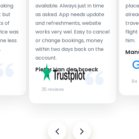
taking
available. Always just in time
place
t but
as asked. App needs update
alrea
s of
and refreshments, website
travel
rvice was
works very wel. Easy to cancel
fligh
ne less
or change bookings, money
him.
.
within two days back on the
Man
account.
Pieter Van den broeck
84 
35 reviews