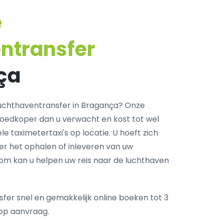
e
ntransfer
ça
uchthaventransfer in Bragança? Onze
goedkoper dan u verwacht en kost tot wel
e taximetertaxi's op locatie. U hoeft zich
r het ophalen of inleveren van uw
com kan u helpen uw reis naar de luchthaven
fer snel en gemakkelijk online boeken tot 3
op aanvraag.