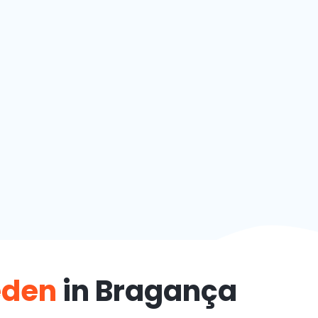
teden
in Bragança