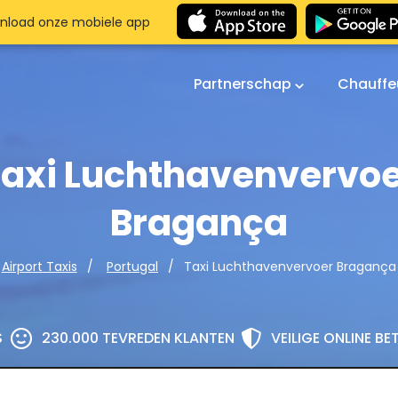
nload onze mobiele app
Partnerschap
Chauffe
axi Luchthavenvervo
Bragança
Taxi Luchthavenvervoer Bragança
Airport Taxis
Portugal
S
230.000 TEVREDEN KLANTEN
VEILIGE ONLINE B