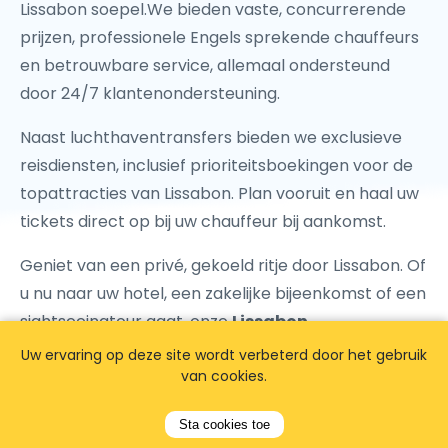
Lissabon soepel.We bieden vaste, concurrerende
prijzen, professionele Engels sprekende chauffeurs
en betrouwbare service, allemaal ondersteund
door 24/7 klantenondersteuning.
Naast luchthaventransfers bieden we exclusieve
reisdiensten, inclusief prioriteitsboekingen voor de
topattracties van Lissabon. Plan vooruit en haal uw
tickets direct op bij uw chauffeur bij aankomst.
Geniet van een privé, gekoeld ritje door Lissabon. Of
u nu naar uw hotel, een zakelijke bijeenkomst of een
sightseeingtour gaat, onze
Lissabon
luchthaventaxi
zorgt voor een comfortabele en
Uw ervaring op deze site wordt verbeterd door het gebruik
probleemloze overdracht naar uw bestemming.
van cookies.
Boek uw premium Lissabon luchthaventransfer met
Sta cookies toe