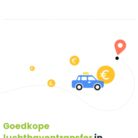
Goedkope
luchthaventransfer
in