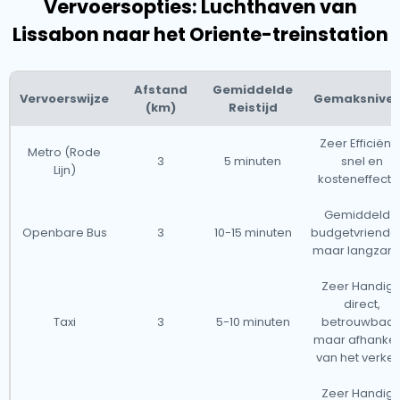
Oriente Station zorgt voor naadloze
Vervoersopties: Luchthaven van
spoorverbindingen.
Lissabon naar het Oriente-treinstation
Met zijn rijke geschiedenis, pulserende energie en
Afstand
Gemiddelde
prachtige kustcharme biedt Lissabon een
Vervoerswijze
Gemaksnive
(km)
Reistijd
onvergetelijke ontsnapping.Van de oude steegjes van
Alfama tot de levendige nachten van Bairro Alto
Zeer Efficiënt 
Metro (Rode
3
5 minuten
snel en
belooft de stad een boeiend avontuur doordrenkt
Lijn)
kosteneffectie
met cultuur, voortreffelijke keuken en
Gemiddeld -
adembenemende uitzichten.
Openbare Bus
3
10-15 minuten
budgetvriendel
maar langzam
Zeer Handig 
direct,
Taxi
3
5-10 minuten
betrouwbaar
maar afhankeli
van het verke
Zeer Handig 