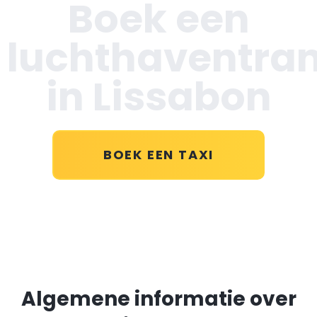
Boek een
luchthaventran
in Lissabon
BOEK EEN TAXI
Algemene informatie over