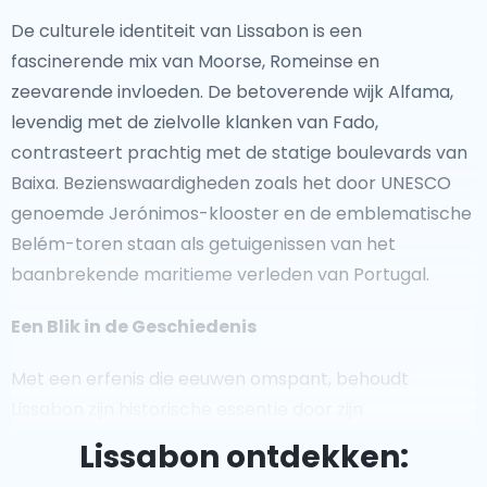
De culturele identiteit van Lissabon is een
fascinerende mix van Moorse, Romeinse en
zeevarende invloeden. De betoverende wijk Alfama,
levendig met de zielvolle klanken van Fado,
contrasteert prachtig met de statige boulevards van
Baixa. Bezienswaardigheden zoals het door UNESCO
genoemde Jerónimos-klooster en de emblematische
Belém-toren staan als getuigenissen van het
baanbrekende maritieme verleden van Portugal.
Een Blik in de Geschiedenis
Met een erfenis die eeuwen omspant, behoudt
Lissabon zijn historische essentie door zijn
architectonische wonderen. Het São Jorge-kasteel
Lissabon ontdekken:
biedt weidse uitzichten over de stad, terwijl Chiado,