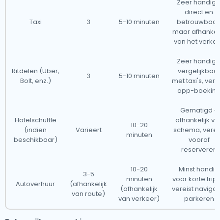
Zeer handig 
direct en
Taxi
3
5-10 minuten
betrouwbaar
maar afhankeli
van het verke
Zeer handig 
Ritdelen (Uber,
vergelijkbaa
3
5-10 minuten
Bolt, enz.)
met taxi's, vere
app-boekin
Gematigd -
Hotelschuttle
afhankelijk va
10-20
(indien
Varieert
schema, verei
minuten
beschikbaar)
vooraf
reserveren
10-20
Minst handig
3-5
minuten
voor korte trips
Autoverhuur
(afhankelijk
(afhankelijk
vereist navigat
van route)
van verkeer)
parkeren