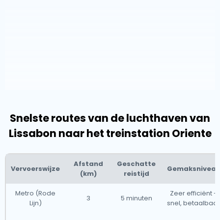
Snelste routes van de luchthaven van
Lissabon naar het treinstation Oriente
Afstand
Geschatte
Vervoerswijze
Gemaksnivea
(km)
reistijd
Metro (Rode
Zeer efficiënt -
3
5 minuten
Lijn)
snel, betaalbaar