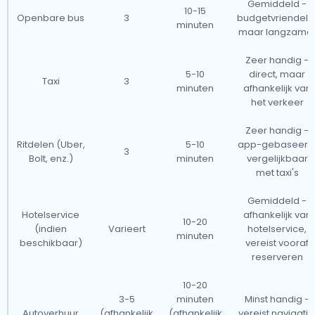
Gemiddeld -
10-15
Openbare bus
3
budgetvriendelij
minuten
maar langzame
Zeer handig -
5-10
direct, maar
Taxi
3
minuten
afhankelijk van
het verkeer
Zeer handig -
Ritdelen (Uber,
5-10
app-gebaseerd
3
Bolt, enz.)
minuten
vergelijkbaar
met taxi's
Gemiddeld -
Hotelservice
afhankelijk van
10-20
(indien
Varieert
hotelservice,
minuten
beschikbaar)
vereist vooraf
reserveren
10-20
3-5
minuten
Minst handig -
Autoverhuur
(afhankelijk
(afhankelijk
vereist navigatie