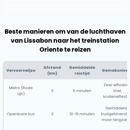
Beste manieren om van de luchthaven
van Lissabon naar het treinstation
Oriente te reizen
Afstand
Gemiddelde
Vervoerswijze
Gemaksnive
(km)
reistijd
Zeer efficiënt 
Metro (Rode
3
5 minuten
snel,
Lijn)
kosteneffectie
Gemiddeld -
Openbare bus
3
10-15 minuten
budgetvriendel
maar langzam