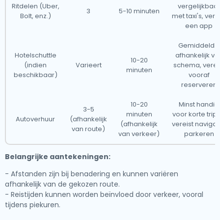
Ritdelen (Uber,
vergelijkbaa
3
5-10 minuten
Bolt, enz.)
met taxi's, vere
een app
Gemiddeld -
Hotelschuttle
afhankelijk va
10-20
(indien
Varieert
schema, verei
minuten
beschikbaar)
vooraf
reserveren
10-20
Minst handig
3-5
minuten
voor korte trips
Autoverhuur
(afhankelijk
(afhankelijk
vereist navigat
van route)
van verkeer)
parkeren
Belangrijke aantekeningen:
- Afstanden zijn bij benadering en kunnen variëren
afhankelijk van de gekozen route.
- Reistijden kunnen worden beïnvloed door verkeer, vooral
tijdens piekuren.