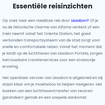
een wijk die wordt gevierd om zijn artistieke en literaire
Essentiële reisinzichten
erfgoed, uitnodigt tot verkenning. Het grote Praça do
Comércio, ooit een essentieel handelsknooppunt, blijft
Op zoek naar een naadloze reis door
Lissabon?
Of je
bezoekers boeien met zijn vorstelijke charme.
nu de historische charme van Alfama verkent of een
trein neemt vanaf het Oriente Station, het goed
Niet te Missen Bezienswaardigheden
verbonden transportsysteem van de stad zorgt voor
Van het spectaculaire uitkijkpunt van Miradouro da
snelle en comfortabele reizen. Vanaf het moment dat
Senhora do Monte tot de nostalgische tramritten die
je landt op de luchthaven van Lissabon Portela, zorgen
door Bairro Alto slingeren, barst Lissabon van
betrouwbare transferservices voor een stressvrije
opmerkelijke bezienswaardigheden.De beroemde
ervaring.
gele trams van de stad, ingewikkeld azulejo tegelwerk
Het openbaar vervoer van Lissabon is uitgebreid en wij
en de levendige Time Out Market schilderen een
staan klaar om je moeiteloos te helpen navigeren. Het
levendig portret van haar unieke cultuur.
boeken van een luchthaventransfer van tevoren
Verborgen Schatten
garandeert gemak en een soepele aankomst.