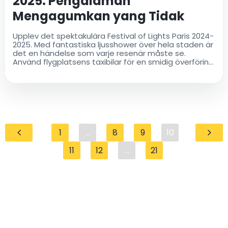
2025: Pengalaman
Mengagumkan yang Tidak
Boleh Anda Lewatkan!
Upplev det spektakulära Festival of Lights Paris 2024-
2025. Med fantastiska ljusshower över hela staden är
det en händelse som varje resenär måste se.
Använd flygplatsens taxibilar för en smidig överföring
till festivalen och andra destinationer i Paris
1
...
8
9
10
11
12
...
21