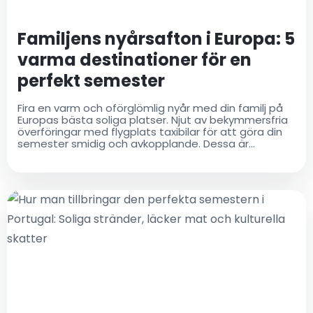
Familjens nyårsafton i Europa: 5
varma destinationer för en
perfekt semester
Fira en varm och oförglömlig nyår med din familj på
Europas bästa soliga platser. Njut av bekymmersfria
överföringar med flygplats taxibilar för att göra din
semester smidig och avkopplande. Dessa är
optimerade för att dra uppmärksamhet, inkludera
din nyckelterm "flygplats taxibilar", och uppmuntra
klick. Låt mig veta om du vill ha några justeringar!