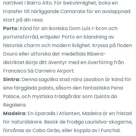
nattlivet i Bairro Alto. För bekvämlighet, boka en
transfer till närliggande Camarate för en avslappnad
start på din resa.
Porto:
Känd för sin ikoniska Dom Luís I-bron och
portvinsförråd, erbjuder Porto en blandning av
historisk charm och modern livlighet. Kryssa på floden
Douro eller utforska det medeltida Ribeira-
distriktet.Börja ditt äventyr med en överföring från
Francisco Sá Carneiro Airport.
Sintra:
Denna sagolika stad nära Lissabon är känd för
sina färgglada palats, såsom den fantastiska Pena
Palace, och mystiska trädgårdar som Quinta da
Regaleira.
Madeira:
En öparadis i Atlanten, Madeira är en fristad
för naturälskare. Besök de frodiga Laurisilva-skogarna,
förvånas av Cabo Girão, eller koppla av i Funchal.