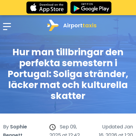
Airport
taxis
Hur man tillbringar den
perfekta semestern i
Portugal: Soliga stränder,
läcker mat och kulturella
skatter
By
Sophie
Sep 09,
Updated Jan
Bennett
2025 at 12:42
16, 2026 at 1:20