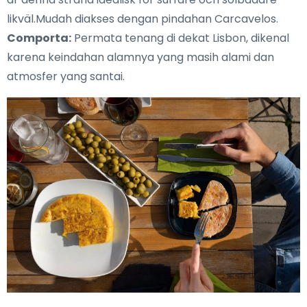
likväl.Mudah diakses dengan pindahan Carcavelos.
Comporta:
Permata tenang di dekat Lisbon, dikenal
karena keindahan alamnya yang masih alami dan
atmosfer yang santai.