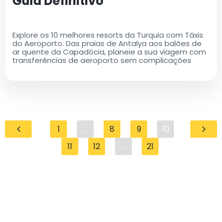
Guia Definitivo
Explore os 10 melhores resorts da Turquia com Táxis
do Aeroporto. Das praias de Antalya aos balões de
ar quente da Capadócia, planeie a sua viagem com
transferências de aeroporto sem complicações
1
...
8
9
10
11
12
...
21