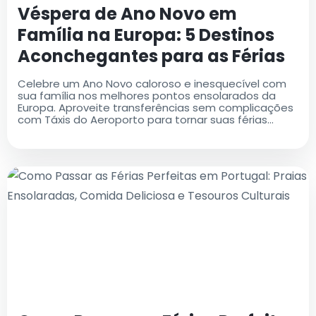
Véspera de Ano Novo em
Família na Europa: 5 Destinos
Aconchegantes para as Férias
Perfeitas
Celebre um Ano Novo caloroso e inesquecível com
sua família nos melhores pontos ensolarados da
Europa. Aproveite transferências sem complicações
com Táxis do Aeroporto para tornar suas férias
tranquilas e relaxantes. Estes são otimizados para
atrair atenção, incluir seu termo-chave "táxis do
aeroporto" e incentivar cliques. Avise-me se deseja
algum ajuste!