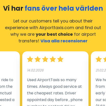
Vi har
fans över hela världen
Let our customers tell you about their
experience with Airporttaxis.com
and find out
why we are
your best choice
for airport
transfers!
Visa alla recensioner
14.02.2026
21.02.
ride to
Used AirportTaxis so many
We ha
rom the
times. Always good service at
from 
nctual
the cheapest rates. Driver
early
uested a
appointed day before , phone
our s