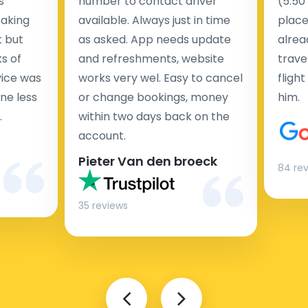
s
number to contact driver
(5:50
taking
available. Always just in time
place
t but
as asked. App needs update
alrea
s of
and refreshments, website
travel
rvice was
works very wel. Easy to cancel
fligh
ne less
or change bookings, money
him.
.
within two days back on the
Man
account.
Pieter Van den broeck
84 re
35 reviews