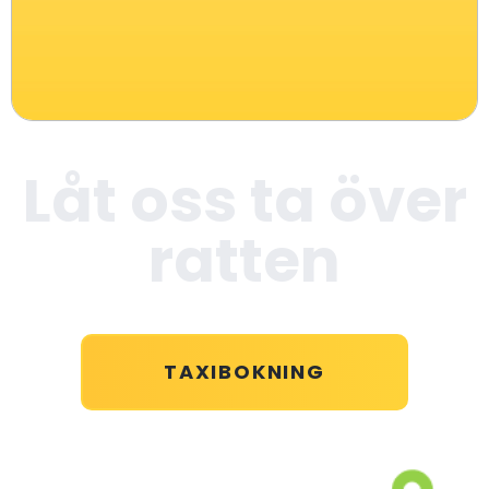
Låt oss ta över
ratten
TAXIBOKNING