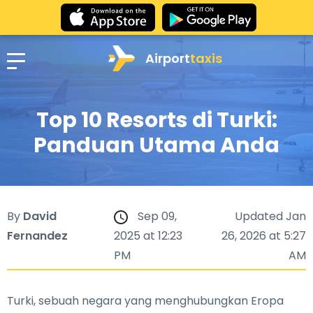
Airport
taxis
Top 10 Resorts di Turki:
Panduan Utama Anda
By
David
Sep 09,
Updated Jan
Fernandez
2025 at 12:23
26, 2026 at 5:27
PM
AM
Turki, sebuah negara yang menghubungkan Eropa