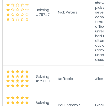
showe
pick u
Bokning
Nick Peters
severa
#78747
come 
time 
office
unrea
had t
altern
out o
Compl
unacc
dissap
Bokning
Raffaele
Alles 
#75080
Bokning
Paul Zammit
Excell