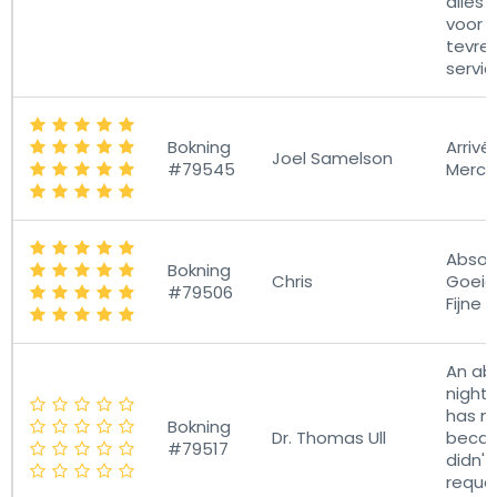
alles 
voor Y
tevre
servic
Bokning
Arrivé
Joel Samelson
#79545
Merci
Absolu
Bokning
Chris
Goeie
#79506
Fijne ri
An ab
night
has no
Bokning
Dr. Thomas Ull
becau
#79517
didn't
reque