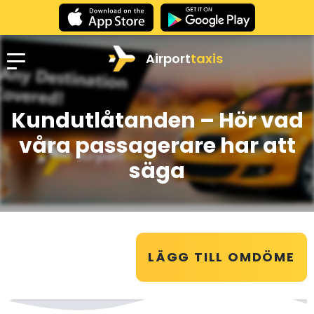
Airport
taxis
Kundutlåtanden – Hör vad
våra passagerare har att
säga
LÄGG TILL OMDÖME