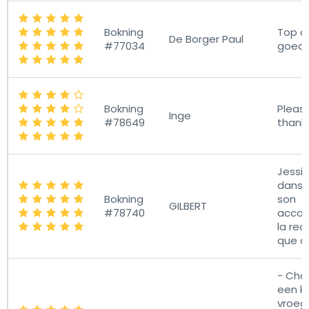
Bokning
Top c
De Borger Paul
#77034
goede
Bokning
Pleas
Inge
#78649
thank
Jessic
dans 
Bokning
son
GILBERT
#78740
acco
la re
que ai
- Chau
een kw
vroege