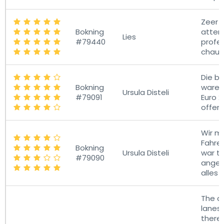
Zeer fi
Bokning
attent
Lies
#79440
profe
chauff
Die b
Bokning
waren
Ursula Disteli
#79091
Euro 2
offeri
Wir m
Fahrer
Bokning
Ursula Disteli
war te
#79090
angeg
alles 
The d
lanes
there 