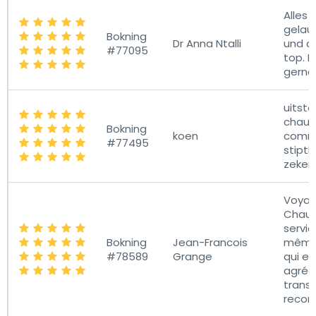
Alles 
gelauf
Bokning
Dr Anna Ntalli
und d
#77095
top. 
gerne
uitste
chauff
Bokning
koen
commu
#77495
stipth
zeker
Voyag
Chauf
servia
Bokning
Jean-Francois
même 
#78589
Grange
qui es
agréab
transf
reco