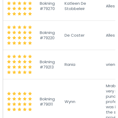
Bokning
Katleen De
Alles 
#79270
Stobbeleir
Bokning
De Coster
Alles
#79220
Bokning
Rania
vriende
#79213
Mrabe
very r
punct
Bokning
Wynn
profes
#79011
was i
the se
provid