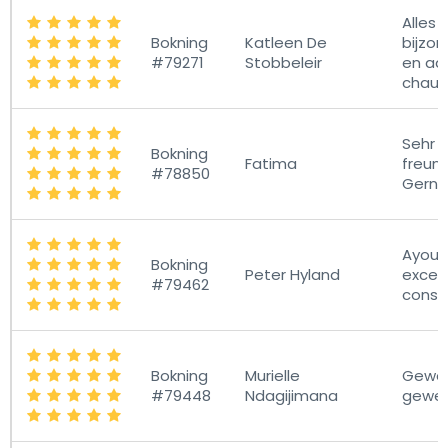
Alles 
Bokning
Katleen De
bijzon
#79271
Stobbeleir
en a
chauf
Sehr 
Bokning
Fatima
freund
#78850
Gerne
Ayoub
Bokning
Peter Hyland
excel
#79462
consci
Bokning
Murielle
Gewel
#79448
Ndagijimana
gewel