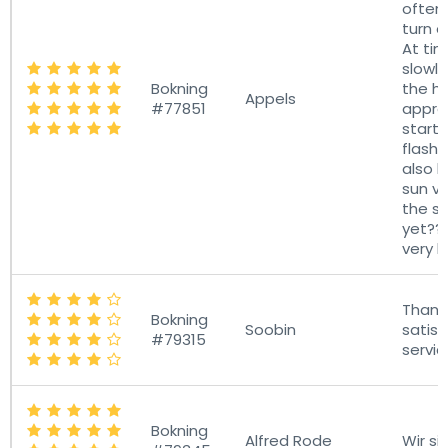
often 
turn of
At tim
slowly
Bokning
the h
Appels
#77851
appro
start
flashi
also k
sun vi
the s
yet?? 
very l
Thank 
Bokning
Soobin
satisf
#79315
servic
Bokning
Alfred Rode
Wir si