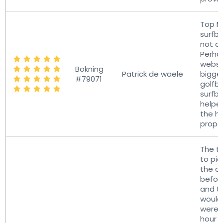
Top M
surfb
not a 
Perhap
websid
Bokning
Patrick de waele
bigger
#79071
golfb
surfbo
helped
the h 
prope
The t
to pic
the ai
befor
and t
would
were l
hour 