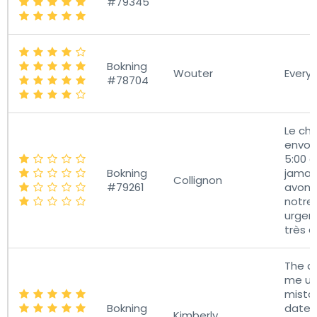
#79345
Bokning
Wouter
Everyt
#78704
Le ch
envoy
5:00 d
Bokning
jamai
Collignon
#79261
avons
notre 
urgen
très 
The dr
me up 
mistoo
Bokning
date.
Kimberly