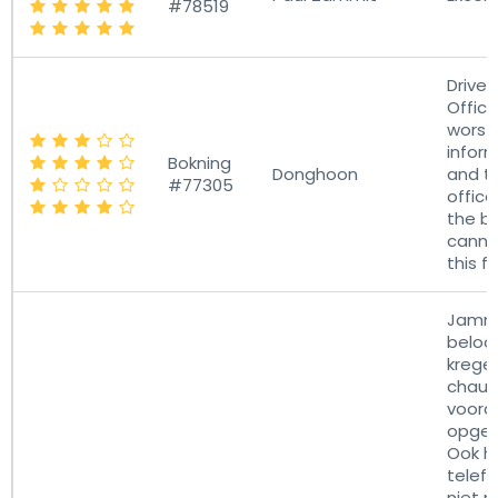
#78519
Driver
Office
worst.
infor
Bokning
Donghoon
and t
#77305
offic
the bo
cann
this f
Jamme
beloo
krege
chauf
voord
opgeh
Ook h
telef
niet m