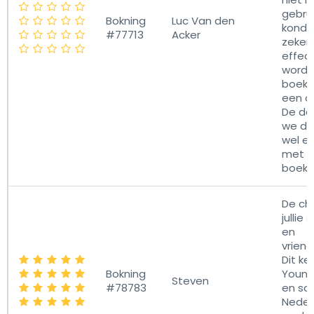
gebrui
Bokning
Luc Van den
konde
#77713
Acker
zeker 
effec
worde
boekt
een an
De da
we dd
wel e
met e
boeki
De cha
jullie
en
vriend
Dit ke
Bokning
Youne
Steven
#78783
en so
Neder