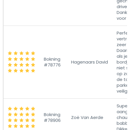
gecha
driver
Dank j
voor e
Perfe
vertra
zeer 
Daari
als je
Bokning
Hagenaars David
bordj
#78776
niet s
op zo
de tax
parke
veilig 
Super 
aang
Bokning
Zoë Van Aerde
chauf
#78906
babbe
Dikke 