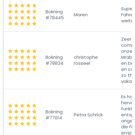
Super 
Bokning
Maren
Fahrer
#78445
weite
Zeer 
commu
onze 
Bokning
christophe
Mrabet
#78834
rosseel
en be
en cor
zo th
vakant
Es hat
hervo
funkti
Bokning
Petra Schrick
entsp
#77014
angek
die Fi
empfe