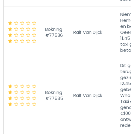
Niema
Herhaa
en be
Bokning
Ralf Van Dijck
Geen 
#77536
11.45
taxi 
betaa
Dit ga
terugr
gezie
12.45
gebel
Bokning
Ralf Van Dijck
What'
#77535
Taxi 
genom
€100 
antwo
redev