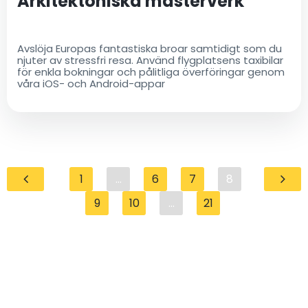
Arkitektoniska mästerverk
Avslöja Europas fantastiska broar samtidigt som du
njuter av stressfri resa. Använd flygplatsens taxibilar
för enkla bokningar och pålitliga överföringar genom
våra iOS- och Android-appar
1
...
6
7
8
9
10
...
21