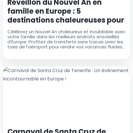
Réveillon du Nouvel An en
famille en Europe : 5
destinations chaleureuses pour
des vacances parfaites
Célébrez un Nouvel An chaleureux et inoubliable avec
votre famille dans les meilleurs endroits ensoleillés
d'Europe. Profitez de transferts sans tracas avec les
taxis de l'aéroport pour rendre vos vacances fluides
et relaxantes. Ces éléments sont optimisés pour
attirer l'attention, inclure votre terme clé "taxis de
l'aéroport" et encourager les clics. Faites-moi savoir
si vous souhaitez apporter des ajustements !
Carnaval de Santa Cruz de