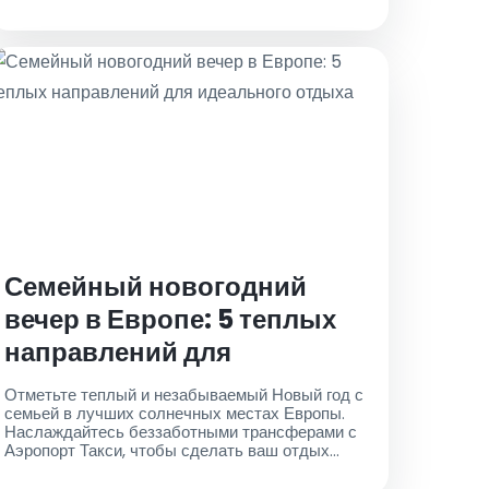
наши приложения для iOS и Android
Семейный новогодний
вечер в Европе: 5 теплых
направлений для
идеального отдыха
Отметьте теплый и незабываемый Новый год с
семьей в лучших солнечных местах Европы.
Наслаждайтесь беззаботными трансферами с
Аэропорт Такси, чтобы сделать ваш отдых
гладким и расслабляющим. Эти
оптимизированы для привлечения внимания,