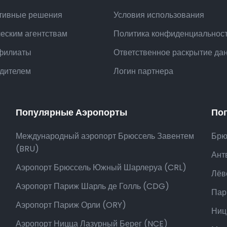
тивные решения
Условия использования
ческим агентствам
Политика конфиденциальнос
филиаты
Ответственное раскрытие да
одителем
Логин партнера
Популярные Аэропорты
По
Международный аэропорт Брюссель Завентем
Брю
(BRU)
Ант
Аэропорт Брюссель Южный Шарлеруа (CRL)
Лёв
Аэропорт Париж Шарль де Голль (CDG)
Пар
Аэропорт Париж Орли (ORY)
Ниц
Аэропорт Ницца Лазурный Берег (NCE)