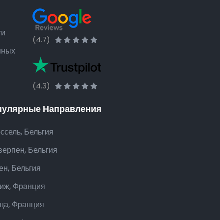
ти
(4.7)
нных
(4.3)
пулярные Направления
ссель, Бельгия
верпен, Бельгия
ен, Бельгия
иж, Франция
ца, Франция