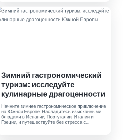
включают ваш ключевой термин "аэропорт
такси" и стимулируют клики. Дайте мне знать,
если вам нужны какие-либо корректировки!
Зимний гастрономический
туризм: исследуйте
кулинарные драгоценности
Южной Европы
Начните зимнее гастрономическое приключение
на Южной Европе. Насладитесь изысканными
блюдами в Испании, Португалии, Италии и
Греции, и путешествуйте без стресса с
Аэропорт Такси для надежных трансферов из
аэропорта