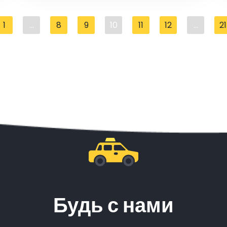
1
...
8
9
10
11
12
...
21
Будь с нами