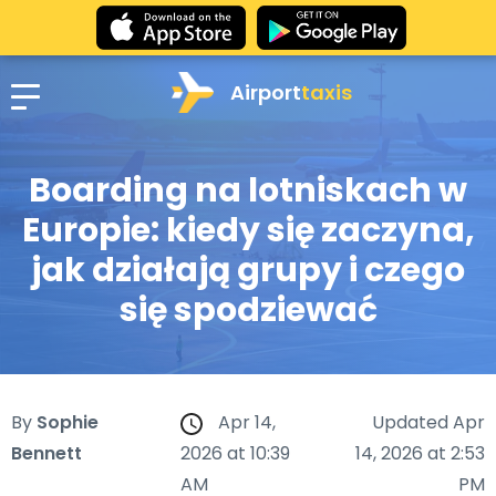
Airport
taxis
Boarding na lotniskach w
Europie: kiedy się zaczyna,
jak działają grupy i czego
się spodziewać
By
Sophie
Apr 14,
Updated Apr
Bennett
2026 at 10:39
14, 2026 at 2:53
AM
PM