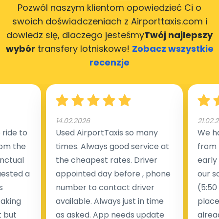
Pozwól naszym klientom opowiedzieć Ci o
swoich doświadczeniach z Airporttaxis.com
i
dowiedz się, dlaczego jesteśmy
Twój najlepszy
wybór
transfery lotniskowe!
Zobacz wszystkie
recenzje
14.02.2026
21.02.
ride to
Used AirportTaxis so many
We ha
rom the
times. Always good service at
from 
nctual
the cheapest rates. Driver
early
uested a
appointed day before , phone
our s
s
number to contact driver
(5:50
taking
available. Always just in time
place
t but
as asked. App needs update
alrea