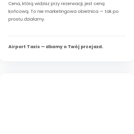
Cena, którą widzisz przy rezerwacji, jest ceną
końcową. To nie marketingowa obietnica — tak po
prostu działamy.
Airport Taxis — dbamy o Twój przejazd.
WARTOŚĆ
Skupienie od początku
Nie zaczynaliśmy jako zwykła firma taxi, która później
dodała kursy na lotnisko. Transfery to nasza specjalność od