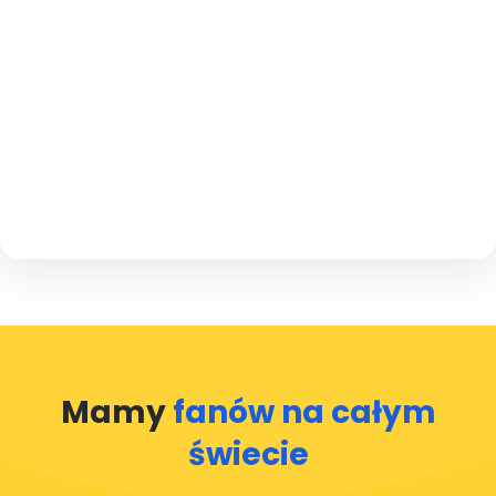
WARTOŚĆ
Stale się rozwijamy
Każdy przejazd to dla nas cenna lekcja. Czytamy wszystkie
opinie, reagujemy na uwagi i traktujemy feedback jako
najlepszy miernik jakości.
Mamy
fanów na całym
świecie