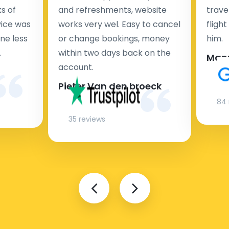
s of
and refreshments, website
travel
rvice was
works very wel. Easy to cancel
fligh
ne less
or change bookings, money
him.
.
within two days back on the
Man
account.
Pieter Van den broeck
84 
35 reviews