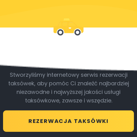
Bądź z nami
Stworzyliśmy internetowy serwis rezerwacji
taksówek, aby pomóc Ci znaleźć najbardziej
niezawodne i najwyższej jakości usługi
taksówkowe, zawsze i wszędzie.
REZERWACJA TAKSÓWKI