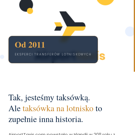
Od 2011
EKSPERCI TRANSFERÓW LOTNISKOWYCH
Tak, jesteśmy taksówką.
Ale
taksówka na lotnisko
to
zupełnie inna historia.
AirportTaxis.com powstało w Irlandii w 2011 roku z