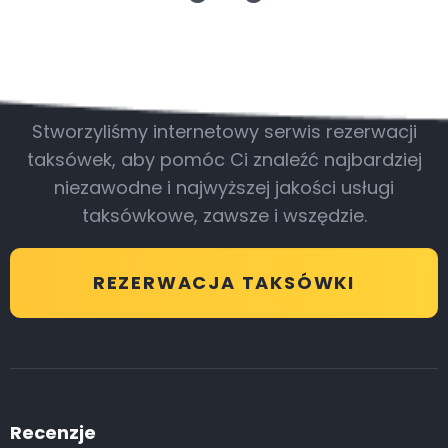
Bądź z nami
Stworzyliśmy internetowy serwis rezerwacji
taksówek, aby pomóc Ci znaleźć najbardziej
niezawodne i najwyższej jakości usługi
taksówkowe, zawsze i wszędzie.
REZERWACJA TAKSÓWKI
Recenzje