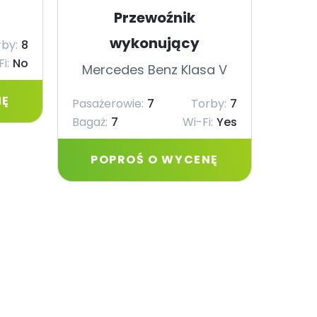
Przewoźnik
Merc
wykonujący
by:
8
Pasaże
i:
No
Mercedes Benz Klasa V
NĘ
Pasażerowie:
7
Torby:
7
Bagaż:
7
Wi-Fi:
Yes
PO
POPROŚ O WYCENĘ