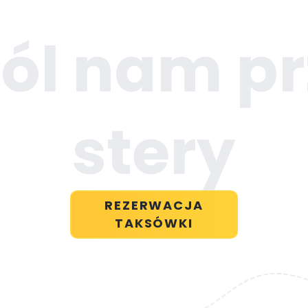
ól nam pr
stery
REZERWACJA
TAKSÓWKI