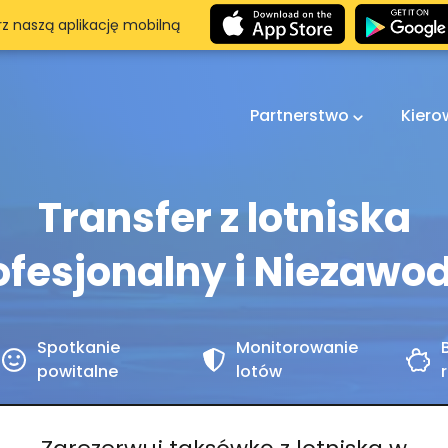
rz naszą aplikację mobilną
Partnerstwo
Kier
Transfer z lotniska
ofesjonalny i Niezawo
Spotkanie
Monitorowanie
powitalne
lotów