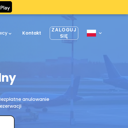
ZALOGUJ
owcy
Kontakt
SIĘ
dny
Bezpłatne anulowanie
rezerwacji