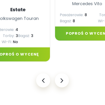
Mercedes Vito
Estate
Pasażerowie:
8
Tor
olkswagen Touran
Bagaż:
8
Wi-F
żerowie:
4
POPROŚ O WYCE
Torby:
3
Bagaż:
3
Wi-Fi:
No
OPROŚ O WYCENĘ