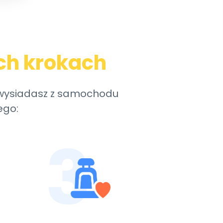
ch krokach
y wysiadasz z samochodu
ego:
3