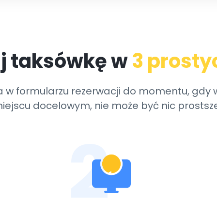
j taksówkę w
3 prosty
ia w formularzu rezerwacji do momentu, gd
iejscu docelowym, nie może być nic prostsz
2