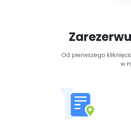
Zarezerwu
Od pierwszego kliknięc
w m
1