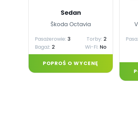
Sedan
Škoda Octavia
V
Pasażerowie:
3
Torby:
2
Pasa
Bagaż:
2
Wi-Fi:
No
POPROŚ O WYCENĘ
P