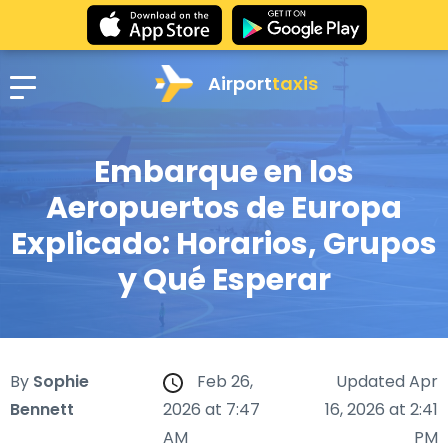
Airport
taxis
Embarque en los
Aeropuertos de Europa
Explicado: Horarios, Grupos
y Qué Esperar
By
Sophie
Feb 26,
Updated Apr
Bennett
2026 at 7:47
16, 2026 at 2:41
AM
PM