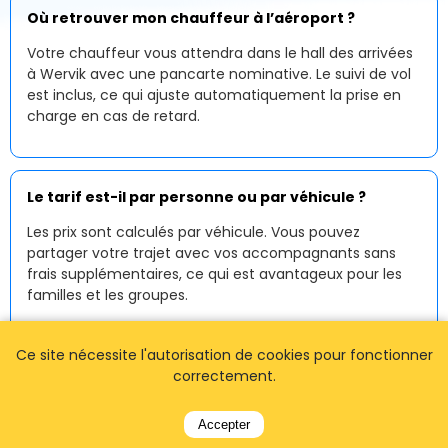
Où retrouver mon chauffeur à l’aéroport ?
Votre chauffeur vous attendra dans le hall des arrivées
à Wervik avec une pancarte nominative. Le suivi de vol
est inclus, ce qui ajuste automatiquement la prise en
charge en cas de retard.
Le tarif est-il par personne ou par véhicule ?
Les prix sont calculés par véhicule. Vous pouvez
partager votre trajet avec vos accompagnants sans
frais supplémentaires, ce qui est avantageux pour les
familles et les groupes.
Ce site nécessite l'autorisation de cookies pour fonctionner
Fonctionnez-vous la nuit et tôt le matin ?
correctement.
Oui, notre
service de taxi à Wervik
est disponible
Accepter
24h/24 et 7j/7. Les arrivées tardives et les départs