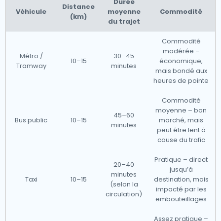
Durée
Distance
Véhicule
moyenne
Commodité
(km)
du trajet
Commodité
modérée –
Métro /
30–45
10–15
économique,
Tramway
minutes
mais bondé aux
heures de pointe
Commodité
moyenne – bon
45–60
Bus public
10–15
marché, mais
minutes
peut être lent à
cause du trafic
Pratique – direct
20–40
jusqu’à
minutes
Taxi
10–15
destination, mais
(selon la
impacté par les
circulation)
embouteillages
Assez pratique –