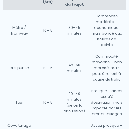
(km)
du trajet
Commodité
modérée –
Métro /
30–45
économique,
10–15
Tramway
minutes
mais bondé aux
heures de
pointe
Commodité
moyenne – bon
45–60
Bus public
10–15
marché, mais
minutes
peut être lent à
cause du trafic
Pratique – direct
20–40
jusqu’à
minutes
Taxi
10–15
destination, mais
(selon la
impacté par les
circulation)
embouteillages
Covoiturage
Assez pratique –