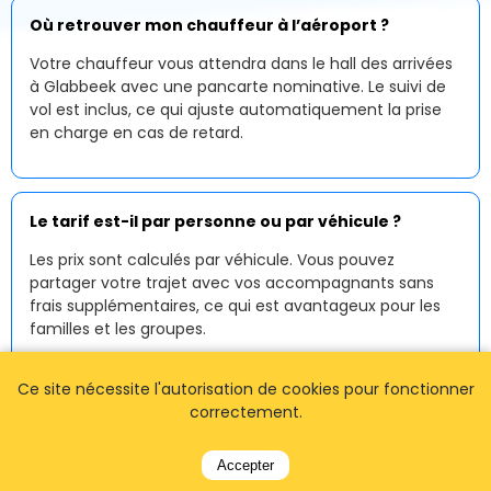
Où retrouver mon chauffeur à l’aéroport ?
Votre chauffeur vous attendra dans le hall des arrivées
à Glabbeek avec une pancarte nominative. Le suivi de
vol est inclus, ce qui ajuste automatiquement la prise
en charge en cas de retard.
Le tarif est-il par personne ou par véhicule ?
Les prix sont calculés par véhicule. Vous pouvez
partager votre trajet avec vos accompagnants sans
frais supplémentaires, ce qui est avantageux pour les
familles et les groupes.
Ce site nécessite l'autorisation de cookies pour fonctionner
correctement.
Fonctionnez-vous la nuit et tôt le matin ?
Oui, notre
service de taxi à Glabbeek
est disponible
Accepter
24h/24 et 7j/7. Les arrivées tardives et les départs