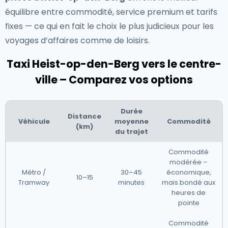
équilibre entre commodité, service premium et tarifs
fixes — ce qui en fait le choix le plus judicieux pour les
voyages d’affaires comme de loisirs.
Taxi Heist-op-den-Berg vers le centre-
ville – Comparez vos options
Durée
Distance
Véhicule
moyenne
Commodité
(km)
du trajet
Commodité
modérée –
Métro /
30–45
économique,
10–15
Tramway
minutes
mais bondé aux
heures de
pointe
Commodité