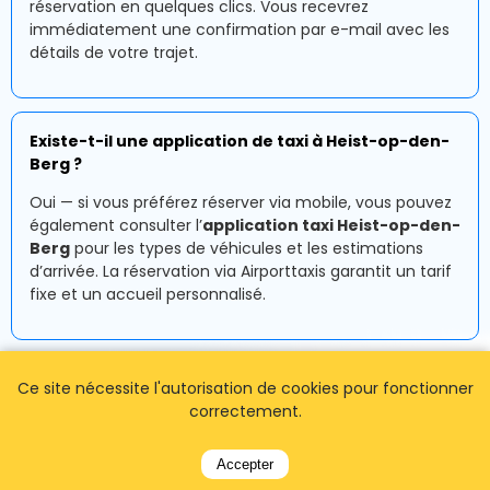
réservation en quelques clics. Vous recevrez
immédiatement une confirmation par e-mail avec les
détails de votre trajet.
Existe-t-il une application de taxi à Heist-op-den-
Berg ?
Oui — si vous préférez réserver via mobile, vous pouvez
également consulter l’
application taxi Heist-op-den-
Berg
pour les types de véhicules et les estimations
d’arrivée. La réservation via Airporttaxis garantit un tarif
fixe et un accueil personnalisé.
Où retrouver mon chauffeur à l’aéroport ?
Ce site nécessite l'autorisation de cookies pour fonctionner
correctement.
Votre chauffeur vous attendra dans le hall des arrivées
à Heist-op-den-Berg avec une pancarte nominative. Le
suivi de vol est inclus, ce qui ajuste automatiquement
Accepter