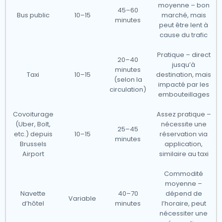
moyenne – bon
45–60
Bus public
10–15
marché, mais
minutes
peut être lent à
cause du trafic
Pratique – direct
20–40
jusqu’à
minutes
Taxi
10–15
destination, mais
(selon la
impacté par les
circulation)
embouteillages
Covoiturage
Assez pratique –
(Uber, Bolt,
nécessite une
25–45
etc.) depuis
10–15
réservation via
minutes
Brussels
application,
Airport
similaire au taxi
Commodité
moyenne –
Navette
40–70
dépend de
Variable
d’hôtel
minutes
l’horaire, peut
nécessiter une