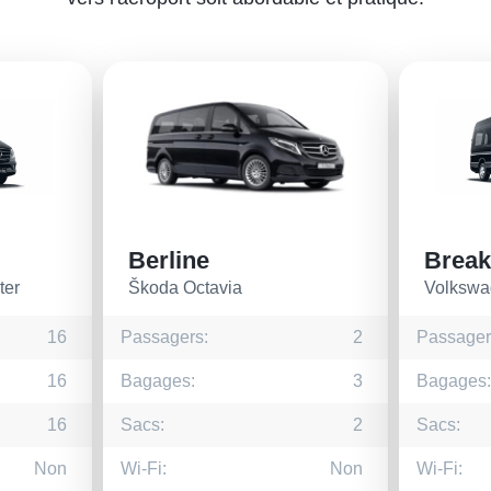
Berline
Break
ter
Škoda Octavia
Volkswa
16
Passagers:
2
Passager
16
Bagages:
3
Bagages:
16
Sacs:
2
Sacs:
Non
Wi-Fi:
Non
Wi-Fi: