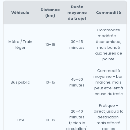
Durée
Distance
Véhicule
moyenne
Commodité
(km)
du trajet
Commodité
modérée –
Métro / Train
30–45
économique,
10–15
léger
minutes
mais bondé
aux heures de
pointe
Commodité
moyenne – bon
45–60
Bus public
10–15
marché, mais
minutes
peut être lent à
cause du trafic
Pratique –
20–40
direct jusqu’à la
minutes
destination,
Taxi
10–15
(selon la
mais affecté
circulation)
par les