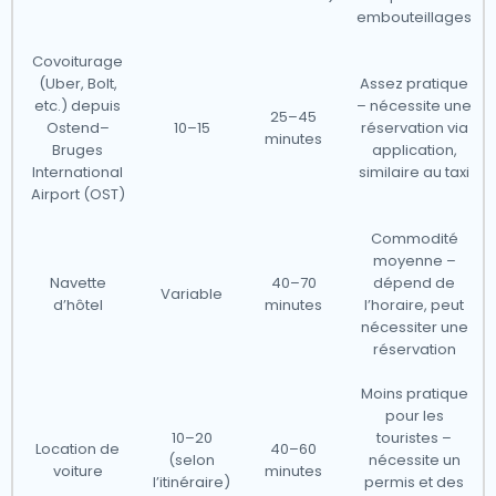
embouteillages
Covoiturage
(Uber, Bolt,
Assez pratique
etc.) depuis
– nécessite une
25–45
Ostend–
10–15
réservation via
minutes
Bruges
application,
International
similaire au taxi
Airport (OST)
Commodité
moyenne –
Navette
40–70
dépend de
Variable
d’hôtel
minutes
l’horaire, peut
nécessiter une
réservation
Moins pratique
pour les
10–20
touristes –
Location de
40–60
(selon
nécessite un
voiture
minutes
l’itinéraire)
permis et des