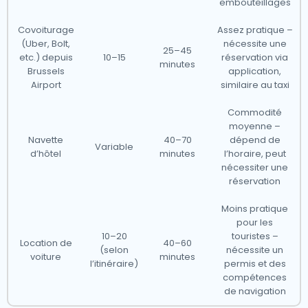
embouteillages
Covoiturage
Assez pratique –
(Uber, Bolt,
nécessite une
25–45
etc.) depuis
10–15
réservation via
minutes
Brussels
application,
Airport
similaire au taxi
Commodité
moyenne –
Navette
40–70
dépend de
Variable
d’hôtel
minutes
l’horaire, peut
nécessiter une
réservation
Moins pratique
pour les
10–20
touristes –
Location de
40–60
(selon
nécessite un
voiture
minutes
l’itinéraire)
permis et des
compétences
de navigation