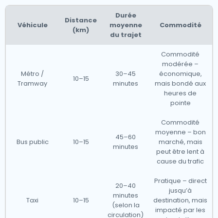
Durée
Distance
Véhicule
moyenne
Commodité
(km)
du trajet
Commodité
modérée –
Métro /
30–45
économique,
10–15
Tramway
minutes
mais bondé aux
heures de
pointe
Commodité
moyenne – bon
45–60
Bus public
10–15
marché, mais
minutes
peut être lent à
cause du trafic
Pratique – direct
20–40
jusqu’à
minutes
Taxi
10–15
destination, mais
(selon la
impacté par les
circulation)