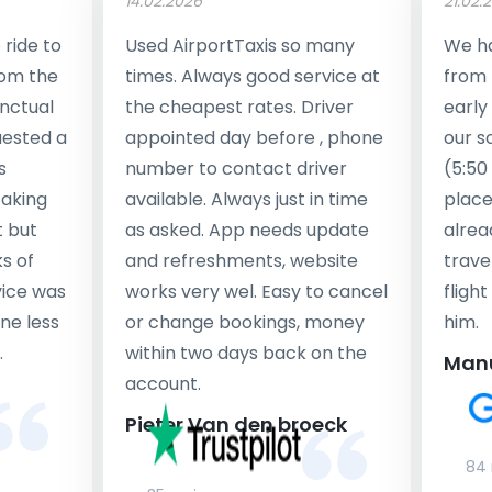
14.02.2026
21.02.
ride to
Used AirportTaxis so many
We ha
rom the
times. Always good service at
from 
nctual
the cheapest rates. Driver
early
uested a
appointed day before , phone
our s
s
number to contact driver
(5:50
taking
available. Always just in time
place
t but
as asked. App needs update
alrea
s of
and refreshments, website
travel
rvice was
works very wel. Easy to cancel
fligh
ne less
or change bookings, money
him.
.
within two days back on the
Man
account.
Pieter Van den broeck
84 