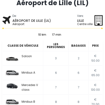
Aéroport de Lille (LIL)
De:
Vers:
AÉROPORT DE LILLE (LIL)
LILLE
Aéroport
Centre ville
10 km
17 min
LES
CLASSE DE VÉHICULE
BAGAGES
PRIX
PERSONNES
€
Saloon
3
2
50.00
€
Minibus A
6
6
65.00
Mercedes V
€
7
7
class
130.00
€
Minibus B
8
8
70.00