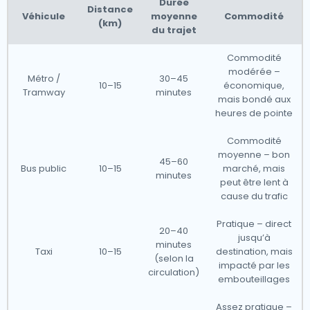
Durée
Distance
Véhicule
moyenne
Commodité
(km)
du trajet
Commodité
modérée –
Métro /
30–45
10–15
économique,
Tramway
minutes
mais bondé aux
heures de pointe
Commodité
moyenne – bon
45–60
Bus public
10–15
marché, mais
minutes
peut être lent à
cause du trafic
Pratique – direct
20–40
jusqu’à
minutes
Taxi
10–15
destination, mais
(selon la
impacté par les
circulation)
embouteillages
Assez pratique –