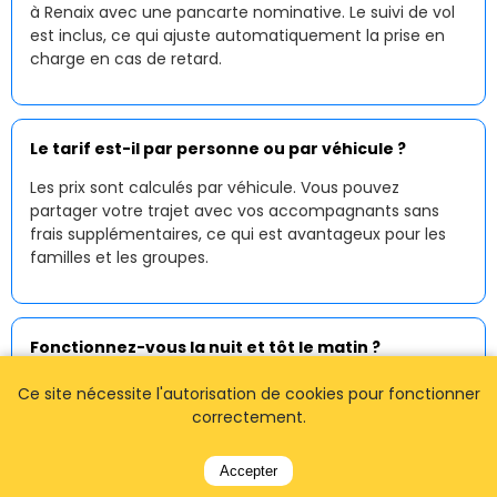
à Renaix avec une pancarte nominative. Le suivi de vol
est inclus, ce qui ajuste automatiquement la prise en
charge en cas de retard.
Le tarif est-il par personne ou par véhicule ?
Les prix sont calculés par véhicule. Vous pouvez
partager votre trajet avec vos accompagnants sans
frais supplémentaires, ce qui est avantageux pour les
familles et les groupes.
Fonctionnez-vous la nuit et tôt le matin ?
Oui, notre
service de taxi à Renaix
est disponible
Ce site nécessite l'autorisation de cookies pour fonctionner
24h/24 et 7j/7. Les arrivées tardives et les départs
correctement.
matinaux sont entièrement pris en charge avec une
réservation préalable.
Accepter