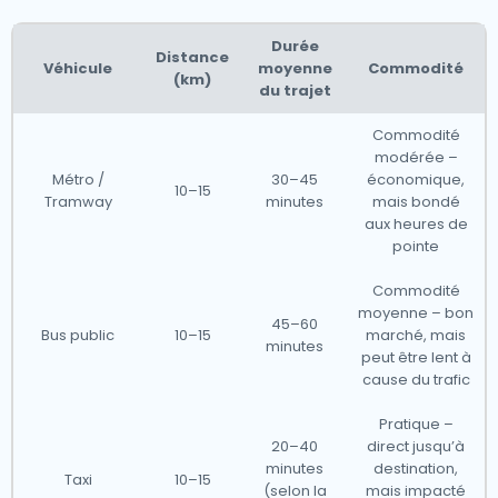
Durée
Distance
Véhicule
moyenne
Commodité
(km)
du trajet
Commodité
modérée –
Métro /
30–45
économique,
10–15
Tramway
minutes
mais bondé
aux heures de
pointe
Commodité
moyenne – bon
45–60
Bus public
10–15
marché, mais
minutes
peut être lent à
cause du trafic
Pratique –
20–40
direct jusqu’à
minutes
destination,
Taxi
10–15
(selon la
mais impacté