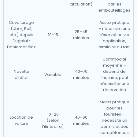
circulation)
par les
embouteillages
Covoiturage
Assez pratique
(Uber, Bolt,
– nécessite une
25–45
etc.) depuis
10–15
réservation via
minutes
Flugplatz
application,
Dahlemer Binz
similaire au taxi
Commodité
moyenne –
Navette
40–70
dépend de
Variable
d’hôtel
minutes
l’horaire, peut
nécessiter une
réservation
Moins pratique
pour les
10–20
touristes –
Location de
40–60
(selon
nécessite un
voiture
minutes
l’itinéraire)
permis et des
compétences