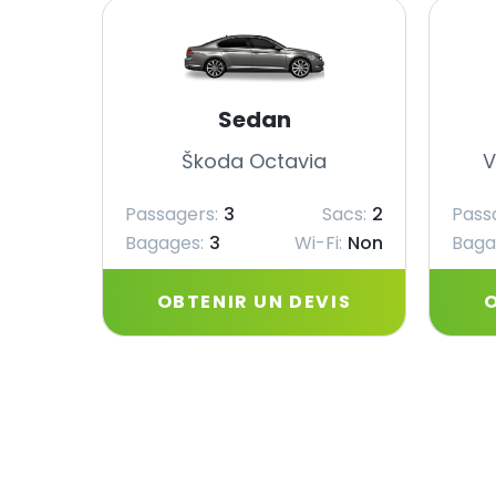
Sedan
Škoda Octavia
V
Passagers:
3
Sacs:
2
Pass
Bagages:
3
Wi-Fi:
Non
Baga
OBTENIR UN DEVIS
O