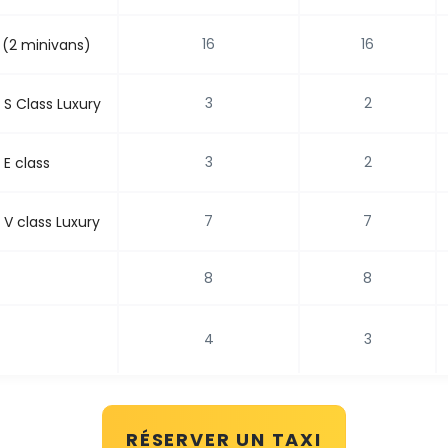
16
16
 (2 minivans)
3
2
S Class Luxury
3
2
E class
7
7
V class Luxury
8
8
4
3
RÉSERVER UN TAXI