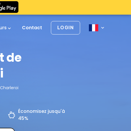
urs
Contact
LOGIN
t de
i
 Charleroi
Économisez jusqu'à
45%