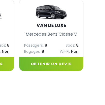
VAN DE LUXE
Mercedes Benz Classe V
Merc
acs:
8
Passagers:
8
Sacs:
8
Passag
:
Non
Bagages:
8
Wi-Fi:
Non
Bagag
IS
OBTENIR UN DEVIS
OB