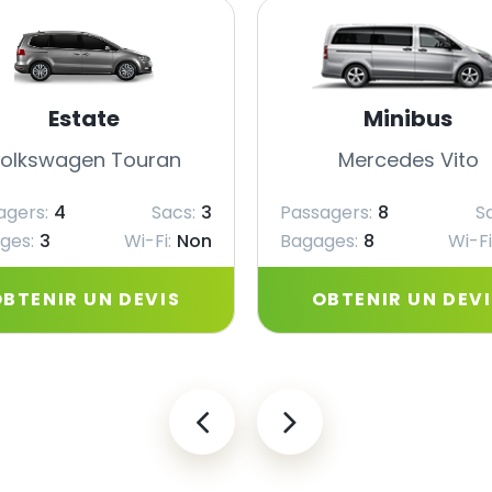
Estate
Minibus
olkswagen Touran
Mercedes Vito
agers:
4
Sacs:
3
Passagers:
8
S
ges:
3
Wi-Fi:
Non
Bagages:
8
Wi-Fi
BTENIR UN DEVIS
OBTENIR UN DEV