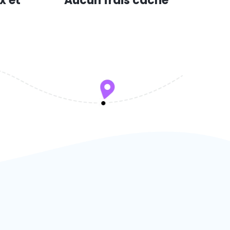
x et
Aucun frais caché