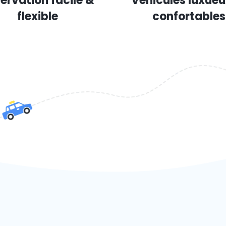
ervation facile &
Véhicules luxueu
flexible
confortables