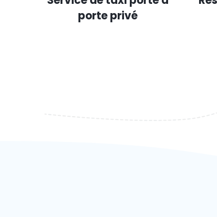
Service de taxi porte à
Rés
porte privé