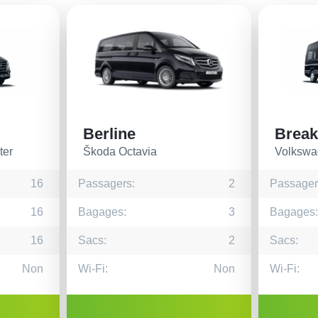
Berline
Break
ter
Škoda Octavia
Volkswa
16
Passagers:
2
Passager
16
Bagages:
3
Bagages:
16
Sacs:
2
Sacs:
Non
Wi-Fi:
Non
Wi-Fi: