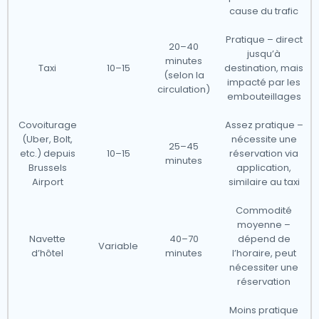
cause du trafic
Pratique – direct
20–40
jusqu’à
minutes
Taxi
10–15
destination, mais
(selon la
impacté par les
circulation)
embouteillages
Covoiturage
Assez pratique –
(Uber, Bolt,
nécessite une
25–45
etc.) depuis
10–15
réservation via
minutes
Brussels
application,
Airport
similaire au taxi
Commodité
moyenne –
Navette
40–70
dépend de
Variable
d’hôtel
minutes
l’horaire, peut
nécessiter une
réservation
Moins pratique