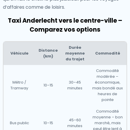
d’affaires comme de loisirs.
Taxi Anderlecht vers le centre-ville –
Comparez vos options
Durée
Distance
Véhicule
moyenne
Commodité
(km)
du trajet
Commodité
modérée –
Métro /
30–45
économique,
10–15
Tramway
minutes
mais bondé aux
heures de
pointe
Commodité
moyenne – bon
45–60
Bus public
10–15
marché, mais
minutes
peut être lent à