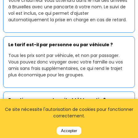
Votre chauffeur vous attendra dans le hall des arrivées
à Bruxelles avec une pancarte à votre nom. Le suivi de
vol est inclus, ce qui permet d’ajuster
automatiquement la prise en charge en cas de retard.
Le tarif est-il par personne ou par véhicule ?
Tous les prix sont par véhicule, et non par passager.
Vous pouvez donc voyager avec votre famille ou vos
amis sans frais supplémentaires, ce qui rend le trajet
plus économique pour les groupes.
Fonctionnez-vous la nuit et tôt le matin ?
Ce site nécessite l'autorisation de cookies pour fonctionner
Oui, notre
service de taxi à Bruxelles
fonctionne
correctement.
24h/24 et 7j/7. Les départs tôt le matin et les arrivées
tardives sont entièrement pris en charge avec une
réservation préalable.
Accepter