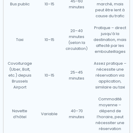
45–60
Bus public
10–15
marché, mais
minutes
peut être lent à
cause du trafic
Pratique – direct
20–40
jusqu’à la
minutes
Taxi
10–15
destination, mais
(selon la
affecté par les
circulation)
embouteillages
Covoiturage
Assez pratique –
(Uber, Bolt,
nécessite une
25–45
etc.) depuis
10–15
réservation via
minutes
Brussels
application,
Airport
similaire au taxi
Commodité
moyenne –
Navette
40–70
dépend de
Variable
d’hôtel
minutes
l’horaire, peut
nécessiter une
réservation