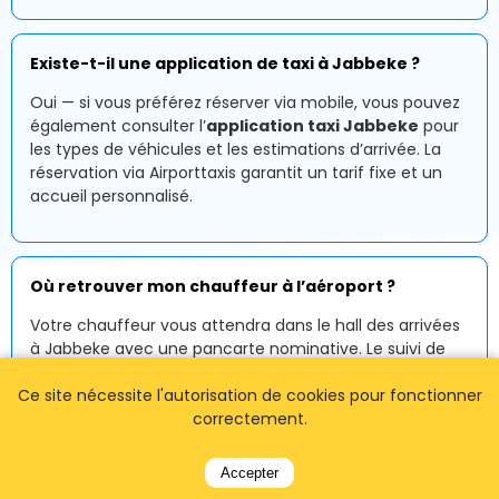
Existe-t-il une application de taxi à Jabbeke ?
Oui — si vous préférez réserver via mobile, vous pouvez
également consulter l’
application taxi Jabbeke
pour
les types de véhicules et les estimations d’arrivée. La
réservation via Airporttaxis garantit un tarif fixe et un
accueil personnalisé.
Où retrouver mon chauffeur à l’aéroport ?
Votre chauffeur vous attendra dans le hall des arrivées
à Jabbeke avec une pancarte nominative. Le suivi de
vol est inclus, ce qui ajuste automatiquement la prise
Ce site nécessite l'autorisation de cookies pour fonctionner
en charge en cas de retard.
correctement.
Accepter
Le tarif est-il par personne ou par véhicule ?