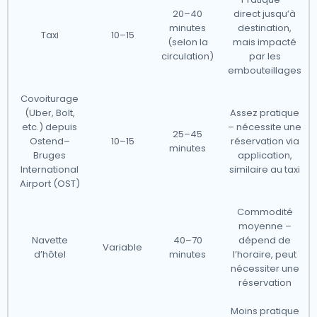
20–40
direct jusqu’à
minutes
destination,
Taxi
10–15
(selon la
mais impacté
circulation)
par les
embouteillages
Covoiturage
(Uber, Bolt,
Assez pratique
etc.) depuis
– nécessite une
25–45
Ostend–
10–15
réservation via
minutes
Bruges
application,
International
similaire au taxi
Airport (OST)
Commodité
moyenne –
Navette
40–70
dépend de
Variable
d’hôtel
minutes
l’horaire, peut
nécessiter une
réservation
Moins pratique