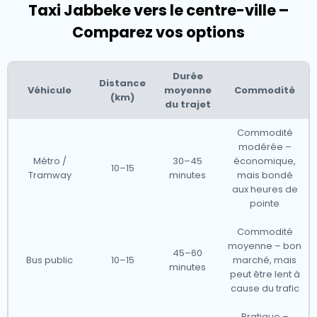
Taxi Jabbeke vers le centre-ville –
Comparez vos options
Durée
Distance
Véhicule
moyenne
Commodité
(km)
du trajet
Commodité
modérée –
Métro /
30–45
économique,
10–15
Tramway
minutes
mais bondé
aux heures de
pointe
Commodité
moyenne – bon
45–60
Bus public
10–15
marché, mais
minutes
peut être lent à
cause du trafic
Pratique –