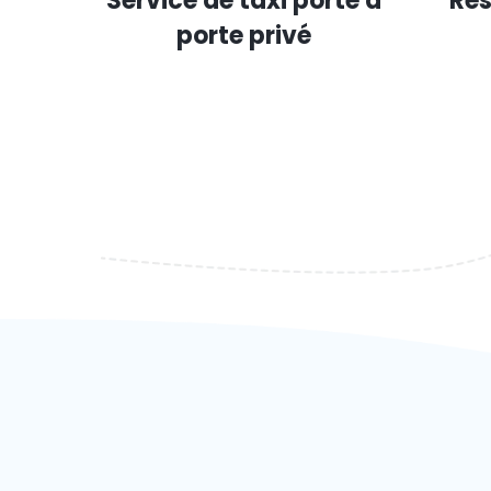
Service de taxi porte à
Rés
porte privé