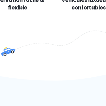
ervation facile &
Véhicules luxueu
flexible
confortables