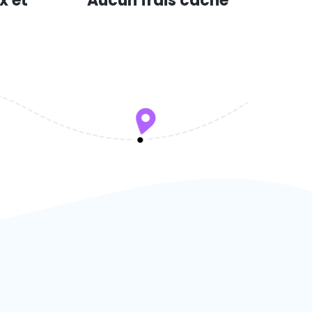
x et
Aucun frais caché