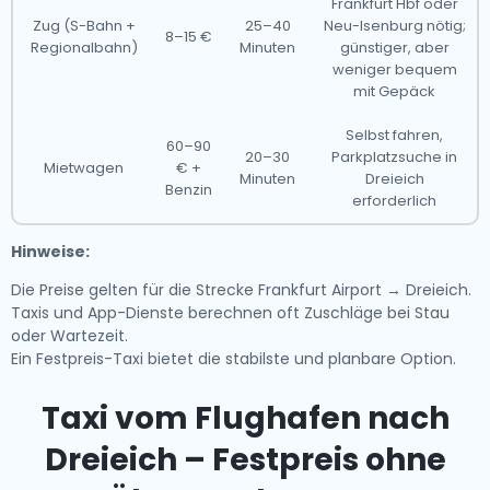
Frankfurt Hbf oder
Zug (S-Bahn +
25–40
Neu-Isenburg nötig;
8–15 €
Regionalbahn)
Minuten
günstiger, aber
weniger bequem
mit Gepäck
Selbst fahren,
60–90
20–30
Parkplatzsuche in
Mietwagen
€ +
Minuten
Dreieich
Benzin
erforderlich
Hinweise:
Die Preise gelten für die Strecke Frankfurt Airport → Dreieich.
Taxis und App-Dienste berechnen oft Zuschläge bei Stau
oder Wartezeit.
Ein Festpreis-Taxi bietet die stabilste und planbare Option.
Taxi vom Flughafen nach
Dreieich – Festpreis ohne