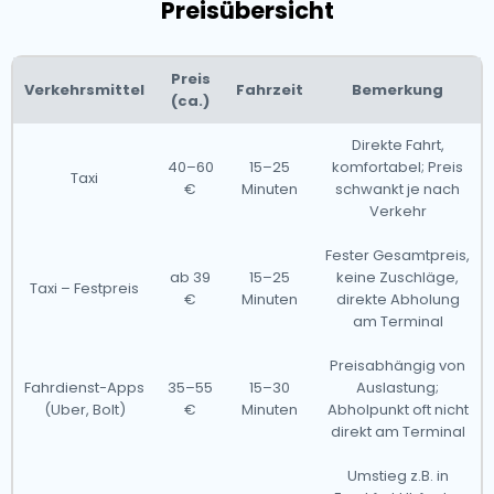
Preisübersicht
Preis
Verkehrsmittel
Fahrzeit
Bemerkung
(ca.)
Direkte Fahrt,
40–60
15–25
komfortabel; Preis
Taxi
€
Minuten
schwankt je nach
Verkehr
Fester Gesamtpreis,
ab 39
15–25
keine Zuschläge,
Taxi – Festpreis
€
Minuten
direkte Abholung
am Terminal
Preisabhängig von
Fahrdienst-Apps
35–55
15–30
Auslastung;
(Uber, Bolt)
€
Minuten
Abholpunkt oft nicht
direkt am Terminal
Umstieg z.B. in