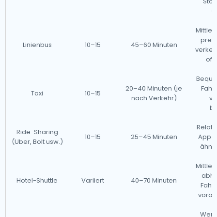
Stoß
ü
Mittler
preis
Linienbus
10–15
45–60 Minuten
verke
oft
Beque
20–40 Minuten (je
Fahrt
Taxi
10–15
nach Verkehr)
vo
be
Relat
Ride-Sharing
10–15
25–45 Minuten
App er
(Uber, Bolt usw.)
ähnli
Mittler
abhä
Hotel-Shuttle
Variiert
40–70 Minuten
Fahrp
vorab
Weni