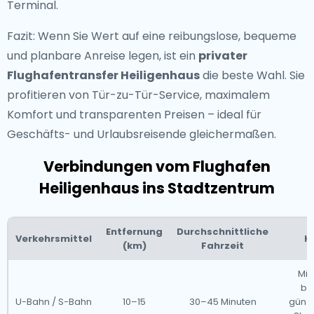
Terminal.
Fazit: Wenn Sie Wert auf eine reibungslose, bequeme
und planbare Anreise legen, ist ein
privater
Flughafentransfer Heiligenhaus
die beste Wahl. Sie
profitieren von Tür-zu-Tür-Service, maximalem
Komfort und transparenten Preisen – ideal für
Geschäfts- und Urlaubsreisende gleichermaßen.
Verbindungen vom Flughafen
Heiligenhaus ins Stadtzentrum
Entfernung
Durchschnittliche
Verkehrsmittel
K
(km)
Fahrzeit
Mit
be
U-Bahn / S-Bahn
10–15
30–45 Minuten
günst