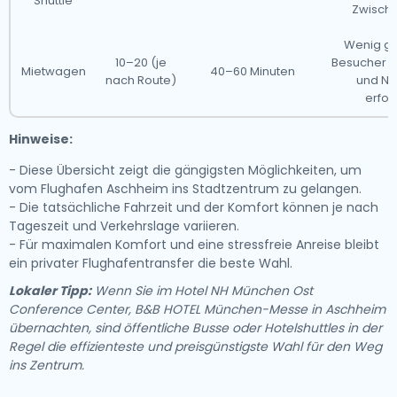
Shuttle
Zwisch
Wenig ge
10–20 (je
Besucher –
Mietwagen
40–60 Minuten
nach Route)
und Na
erfor
Hinweise:
- Diese Übersicht zeigt die gängigsten Möglichkeiten, um
vom Flughafen Aschheim ins Stadtzentrum zu gelangen.
- Die tatsächliche Fahrzeit und der Komfort können je nach
Tageszeit und Verkehrslage variieren.
- Für maximalen Komfort und eine stressfreie Anreise bleibt
ein privater Flughafentransfer die beste Wahl.
Lokaler Tipp:
Wenn Sie im Hotel NH München Ost
Conference Center, B&B HOTEL München-Messe in Aschheim
übernachten, sind öffentliche Busse oder Hotelshuttles in der
Regel die effizienteste und preisgünstigste Wahl für den Weg
ins Zentrum.