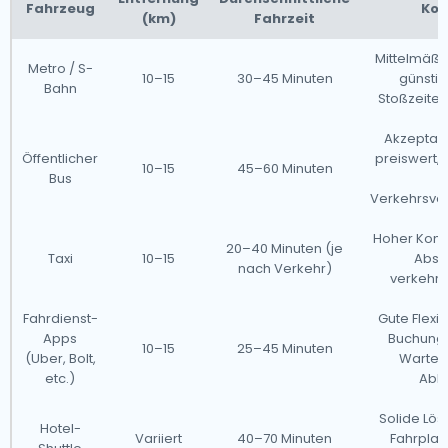
Fahrzeug
Kom
(km)
Fahrzeit
Mittelmäßig
Metro / S-
10–15
30–45 Minuten
günstig
Bahn
Stoßzeiten 
Akzeptabl
Öffentlicher
preiswert, 
10–15
45–60 Minuten
Bus
f
Verkehrsve
Hoher Komfo
20–40 Minuten (je
Taxi
10–15
Abse
nach Verkehr)
verkehr
Fahrdienst-
Gute Flexib
Apps
Buchung,
10–15
25–45 Minuten
(Uber, Bolt,
Warteze
etc.)
Abh
Solide Lös
Hotel-
Variiert
40–70 Minuten
Fahrplan