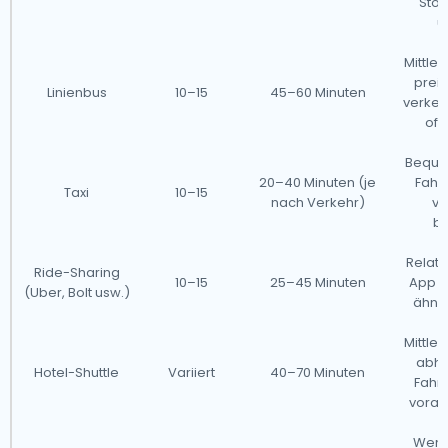
Stoß
ü
Mittler
preis
Linienbus
10–15
45–60 Minuten
verke
oft
Beque
20–40 Minuten (je
Fahrt
Taxi
10–15
nach Verkehr)
vo
be
Relat
Ride-Sharing
10–15
25–45 Minuten
App er
(Uber, Bolt usw.)
ähnli
Mittler
abhä
Hotel-Shuttle
Variiert
40–70 Minuten
Fahrp
vorab
Weni