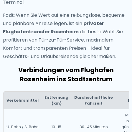
Terminal.
Fazit: Wenn Sie Wert auf eine reibungslose, bequeme
und planbare Anreise legen, ist ein
privater
Flughafentransfer Rosenheim
die beste Wahl. Sie
profitieren von Tür-zu-Tür-Service, maximalem
Komfort und transparenten Preisen – ideal für
Geschäfts- und Urlaubsreisende gleichermaßen.
Verbindungen vom Flughafen
Rosenheim ins Stadtzentrum
Entfernung
Durchschnittliche
Verkehrsmittel
K
(km)
Fahrzeit
Mit
be
U-Bahn / S-Bahn
10–15
30–45 Minuten
günst