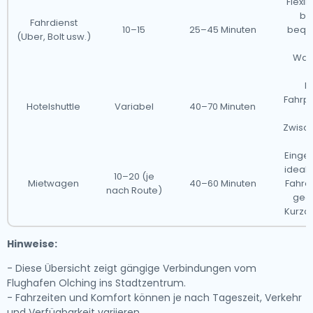
Flexi
ba
Fahrdienst
10–15
25–45 Minuten
bequ
(Uber, Bolt usw.)
Wart
Mi
Fahrpl
Hotelshuttle
Variabel
40–70 Minuten
o
Zwisc
Einge
ideal 
10–20 (je
Mietwagen
40–60 Minuten
Fahre
nach Route)
geei
Kurza
Hinweise:
- Diese Übersicht zeigt gängige Verbindungen vom
Flughafen Olching ins Stadtzentrum.
- Fahrzeiten und Komfort können je nach Tageszeit, Verkehr
und Verfügbarkeit variieren.