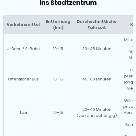
ins Stadtzentrum
Entfernung
Durchschnittliche
Verkehrsmittel
Ko
(km)
Fahrzeit
Mittel
ab
U-Bahn / S-Bahn
10–15
30–45 Minuten
über
Sto
Ei
preis
Öffentlicher Bus
10–15
45–60 Minuten
langs
viel
Gut – 
privat
20–40 Minuten
Taxi
10–15
Verzö
(verkehrsabhängig)
Beruf