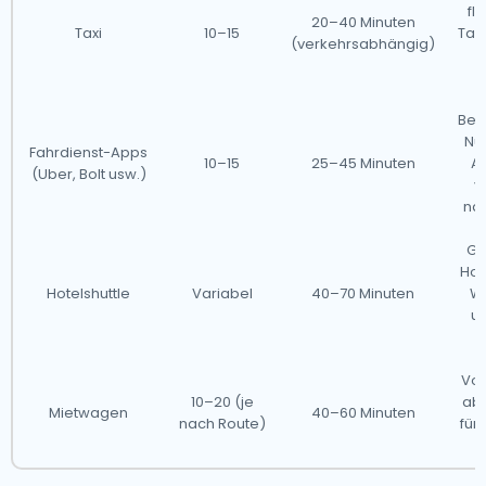
fl
20–40 Minuten
Taxi
10–15
Tari
(verkehrsabhängig)
S
Beq
Nu
Fahrdienst-Apps
10–15
25–45 Minuten
A
(Uber, Bolt usw.)
v
nac
Gu
Hot
Hotelshuttle
Variabel
40–70 Minuten
Wa
un
Vol
10–20 (je
abe
Mietwagen
40–60 Minuten
nach Route)
für