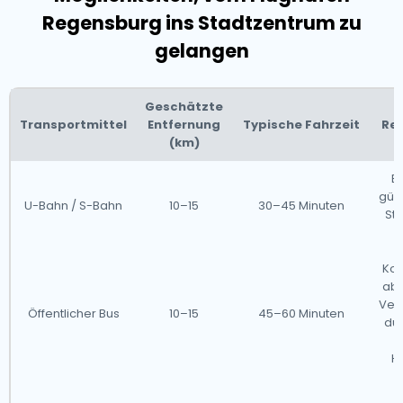
Regensburg ins Stadtzentrum zu
gelangen
Geschätzte
Transportmittel
Entfernung
Typische Fahrzeit
Re
(km)
Ef
güns
U-Bahn / S-Bahn
10–15
30–45 Minuten
Sto
Kos
abe
Ver
Öffentlicher Bus
10–15
45–60 Minuten
dur
Ha
D