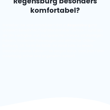
Regensburg besonders
komfortabel?
Genießen Sie eine stressfreie Fahrt in
Regensburg
mit
unserem bewährten Flughafentransfer-Service – rund um
die Uhr verfügbar, mit transparenten Preisen, ortskundigen
Fahrern, modernen Fahrzeugen und einfacher Online-
Buchung. Ob Sie in die Stadt, ins Hotel oder zu einem
Geschäftstermin fahren – wir sorgen dafür, dass jede Fahrt
zuverlässig, sicher und angenehm verläuft.