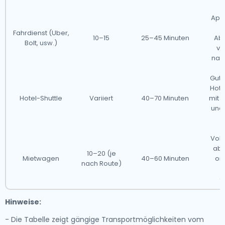
App
S
Fahrdienst (Uber,
10–15
25–45 Minuten
Ab
Bolt, usw.)
va
nac
Gut 
Hote
Hotel-Shuttle
Variiert
40–70 Minuten
mit 
und
Voll
abe
10–20 (je
Mietwagen
40–60 Minuten
or
nach Route)
g
Hinweise:
- Die Tabelle zeigt gängige Transportmöglichkeiten vom