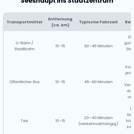
Seeshaupt ins Stadtzentrum
Entfernung
Transportmittel
Typische Fahrzeit
Rei
(ca. km)
Eff
U-Bahn /
günst
10–15
30–45 Minuten
Stadtbahn
Stoß
ü
Kost
jedo
Öffentlicher Bus
10–15
45–60 Minuten
Verz
dur
un
Di
fle
20–40 Minuten
Taxi
10–15
höh
(verkehrsabhängig)
zu 