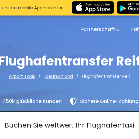
e unsere mobile App herunter
Partnerschaft
Fa
Flughafentransfer Rei
Flughafentransfer Reit
Airport Taxis
Deutschland
450k glückliche Kunden
Sichere Online-Zahlun
Buchen Sie weltweit Ihr Flughafentaxi