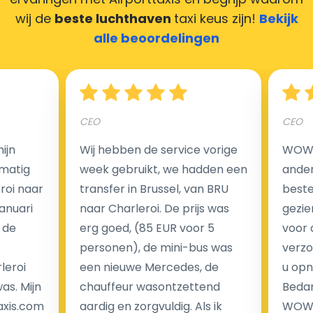
zorgen ervoor dat uw chauffeur deze krijgt.
wij de
beste luchthaven
taxi keus zijn!
Bekijk
alle beoordelingen
Hoeveel kost een luchthaven taxi transfer?
CEO
CEO
Een van de meest aantrekkelijke voordelen van
ijn
Wij hebben de service vorige
WOW I
luchthaventaxi's is een vast tarief voor uw rit. In
matig
week gebruikt, we hadden een
ander
tegenstelling tot traditionele taxi's met taxameter
eroi naar
transfer in Brussel, van BRU
beste 
brengen wij u geen extra kosten in rekening voor de
Januari
naar Charleroi. De prijs was
gezie
nachtrit.
 de
erg goed, (85 EUR voor 5
voor 
We hebben geen ophaaltarief of extra kosten voor
personen), de mini-bus was
verzo
wachttijd als uw vlucht vertraging heeft.
leroi
een nieuwe Mercedes, de
u opn
as. Mijn
chauffeur wasontzettend
Bedan
Kijk op onze website voor meer informatie over uw
axis.com
aardig en zorgvuldig. Als ik
WOW-